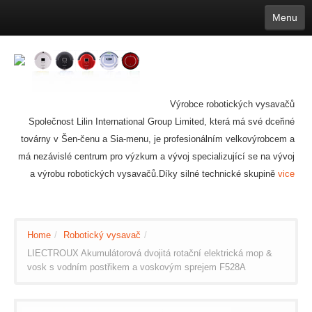
Menu
English
繁體中文
Español
русский
Қазақша
Français
Deutsch
Português
日本語
한국어
Nederlands
belgischen
čeština
عربي
Ελληνικά
עברית
Latvijas
Slovenija
Magyar
Lietuva
Dansk
Polski
Svenska
Italiano
ไทย
Výrobce robotických vysavačů
Suomi
Hrvatski
Română
Mongolian
bāṅlā
Norsk
Türkçe
Společnost Lilin International Group Limited, která má své dceřiné
Ўзбек тили
india
Tiếng Việt
íslenska
Estonia
Bulgarian
továrny v Šen-čenu a Sia-menu, je profesionálním velkovýrobcem a
Ukrainian
Slovenčina
má nezávislé centrum pro výzkum a vývoj specializující se na vývoj
a výrobu robotických vysavačů.Díky silné technické skupině
vice
Home
/
Robotický vysavač
/
LIECTROUX Akumulátorová dvojitá rotační elektrická mop &
vosk s vodním postřikem a voskovým sprejem F528A