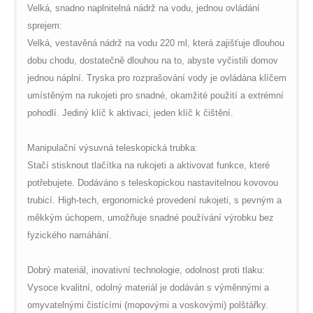
Velká, snadno naplnitelná nádrž na vodu, jednou ovládání
sprejem:
Velká, vestavěná nádrž na vodu 220 ml, která zajišťuje dlouhou
dobu chodu, dostatečně dlouhou na to, abyste vyčistili domov
jednou náplní. Tryska pro rozprašování vody je ovládána klíčem
umístěným na rukojeti pro snadné, okamžité použití a extrémní
pohodlí. Jediný klíč k aktivaci, jeden klíč k čištění.
Manipulační výsuvná teleskopická trubka:
Stačí stisknout tlačítka na rukojeti a aktivovat funkce, které
potřebujete. Dodáváno s teleskopickou nastavitelnou kovovou
trubicí. High-tech, ergonomické provedení rukojeti, s pevným a
měkkým úchopem, umožňuje snadné používání výrobku bez
fyzického namáhání.
Dobrý materiál, inovativní technologie, odolnost proti tlaku:
Vysoce kvalitní, odolný materiál je dodáván s výměnnými a
omyvatelnými čistícími (mopovými a voskovými) polštářky.