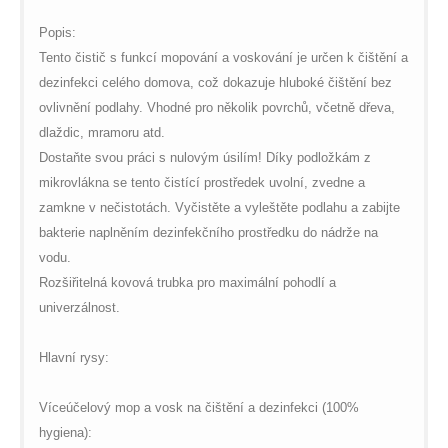
Popis:
Tento čistič s funkcí mopování a voskování je určen k čištění a
dezinfekci celého domova, což dokazuje hluboké čištění bez
ovlivnění podlahy. Vhodné pro několik povrchů, včetně dřeva,
dlaždic, mramoru atd.
Dostaňte svou práci s nulovým úsilím! Díky podložkám z
mikrovlákna se tento čistící prostředek uvolní, zvedne a
zamkne v nečistotách. Vyčistěte a vyleštěte podlahu a zabijte
bakterie naplněním dezinfekčního prostředku do nádrže na
vodu.
Rozšiřitelná kovová trubka pro maximální pohodlí a
univerzálnost.
Hlavní rysy:
Víceúčelový mop a vosk na čištění a dezinfekci (100%
hygiena):