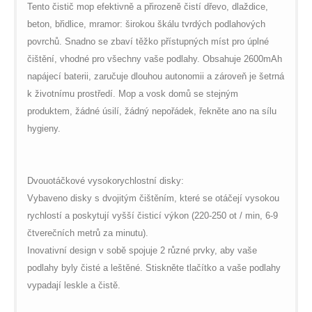
Tento čistič mop efektivně a přirozeně čistí dřevo, dlaždice,
beton, břidlice, mramor: širokou škálu tvrdých podlahových
povrchů. Snadno se zbaví těžko přístupných míst pro úplné
čištění, vhodné pro všechny vaše podlahy. Obsahuje 2600mAh
napájecí baterii, zaručuje dlouhou autonomii a zároveň je šetrná
k životnímu prostředí. Mop a vosk domů se stejným
produktem, žádné úsilí, žádný nepořádek, řekněte ano na sílu
hygieny.
Dvouotáčkové vysokorychlostní disky:
Vybaveno disky s dvojitým čištěním, které se otáčejí vysokou
rychlostí a poskytují vyšší čisticí výkon (220-250 ot / min, 6-9
čtverečních metrů za minutu).
Inovativní design v sobě spojuje 2 různé prvky, aby vaše
podlahy byly čisté a leštěné. Stiskněte tlačítko a vaše podlahy
vypadají leskle a čistě.