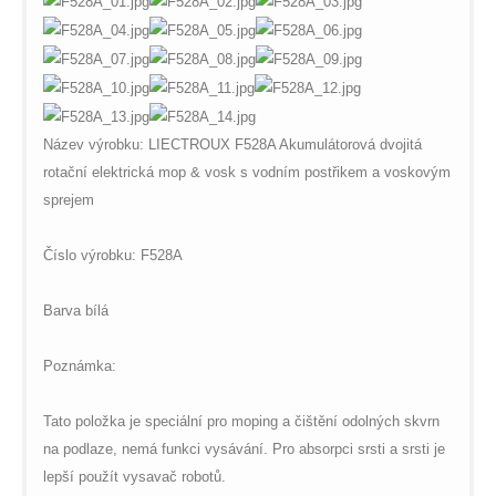
$vii_buy_now_text in
/web/m.liectroux-
global.com/includes/templates/theme100/templates/tpl_product_in
on line
42
Název výrobku: LIECTROUX F528A Akumulátorová dvojitá
rotační elektrická mop & vosk s vodním postřikem a voskovým
sprejem
Číslo výrobku: F528A
Barva bílá
Poznámka:
Tato položka je speciální pro moping a čištění odolných skvrn
na podlaze, nemá funkci vysávání. Pro absorpci srsti a srsti je
lepší použít vysavač robotů.