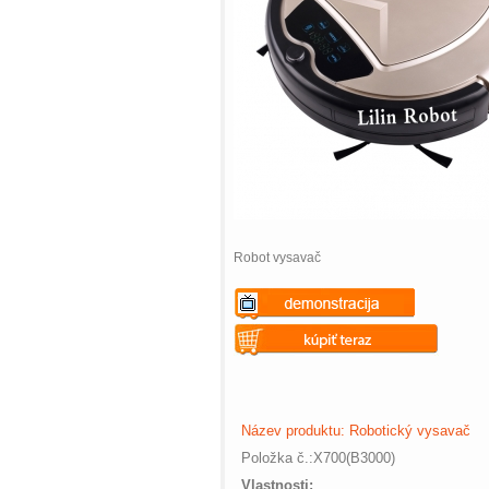
Robot vysavač
Warning
: Undefined variable
$vii_demo_video_text in
Warning
: Undefined variable
/web/m.liectroux-
$vii_buy_now_text in
global.com/includes/templates/theme
/web/m.liectroux-
Název produktu: Robotický vysavač
on line
35
global.com/includes/templates/theme
Položka č.:
X700(B3000)
on line
42
Vlastnosti: