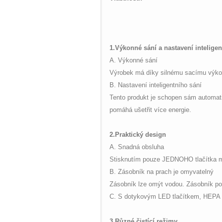
1.
Výkonné sání a nastavení inteligen
A. Výkonné sání
Výrobek má díky silnému sacímu výkonu 
B. Nastavení inteligentního sání
Tento produkt je schopen sám automatic
pomáhá ušetřit více energie.
2.
Praktický design
A. Snadná obsluha
Stisknutím pouze JEDNOHO tlačítka m
B. Zásobník na prach je omyvatelný
Zásobník lze omýt vodou. Zásobník po 
C. S dotykovým LED tlačítkem, HEPA 
3.
Různé čistící režimy