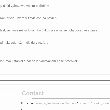
aby úklid vyhovoval vašim potřebám.
aví čistící režim v závislosti na povrchu.
ast, aktivuje režim lokálního úklidu a začne se pohybovat ve spirále.
di, aktivuje režim úklidu v rozích.
pustí svou stanici a začne v plánovaném čase pracovat.
Contact
E-mail:
admin@liectroux.de
Domácí
/
o nás
/
Produkty
/
de
/