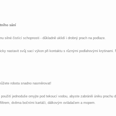
tního sání
silné čistící schopnosti - důkladně uklidí i drobný prach na podlaze.
ky nastavit svůj sací výkon při kontaktu s různými podlahovými krytinami. Ne
ůžete robota snadno nasměrovat!
použití jednoduše omyjte pod tekoucí vodou, abyste zabránili úniku prachu d
filtrem, dvěma bočními kartáči, dálkovým ovládačem a mopem.