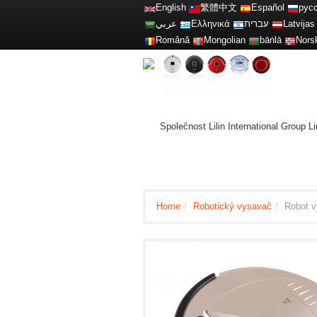
English
繁體中文
Español
рус
عربي
Ελληνικά
עברית
Latvijas
Română
Mongolian
bāṅlā
Nors
Společnost Lilin International Group 
Home
/
Robotický vysavač
/
Robot 