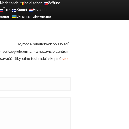
Nederlands
belgischen
čeština
ไทย
Suomi
Hrvatski
garian
Ukrainian
Slovenčina
Výrobce robotických vysavačů
lním velkovýrobcem a má nezávislé centrum
vysavačů.Díky silné technické skupině
vice