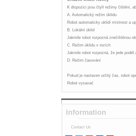
K dispozici jsou čtyři režimy čištění, 
A. Automatický režim úklidu
Robot automaticky uklidí místnost a upr
B. Lokální úklid
Jakmile robot rozpozná znečištěnou obl
C. Režim úklidu v rozích
Jakmile robot rozpozná, že jede podél z
D. Režim časování
Pokud je nastaven určitý čas, robot o
Robot vysavač
Information
Contact Us