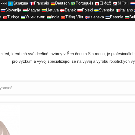
ский
Қазақша
Français
Deutsch
Português
日本語
한국어
Slovenija
Magyar
Lietuva
Dansk
Polski
Svenska
Italiano
k
Türkçe
Ўзбек тили
india
Tiếng Việt
íslenska
Estonia
Bul
Limited, která má své dceřiné továrny v Šen-čenu a Sia-menu, je profesioná
pro výzkum a vývoj specializující se na vývoj a výrobu robotických 
vysavač