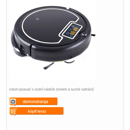
robot vysavač s vodní nádrže (mokré a suché vytírání)
Warning
: Undefined variable
$vii_demo_video_text in
Warning
: Undefined variable
/web/m.liectroux-
$vii_buy_now_text in