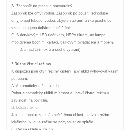
B. Zásobník na prach je omyvatelný
Zásobník lze omýt vodou. Zásobník po použití jednoduše
omyjte pod tekoucí vodou, abyste zabránili úniku prachu do
vzduchu a jeho dalšímu znečištění.
C. S dotykovým LED tlačítkem, HEPA filtrem, uv lampa,
mop,dvěma bočními kartáči, dálkovým ovládačem a mopem.
D. s nádrží (mokré a suché vytírání)
3.
Různé čistící režimy
K dispozici jsou čtyři režimy čištění, aby úklid vyhovoval vašim
potřebám.
A. Automatický režim úklidu
Robot automaticky uklidí místnost a upraví čistící režim v
závislosti na povrchu.
B. Lokální úklid
Jakmile robot rozpozná znečištěnou oblast, aktivuje režim
lokálního úklidu a začne se pohybovat ve spirále.
C. Režim úklidu v rozích