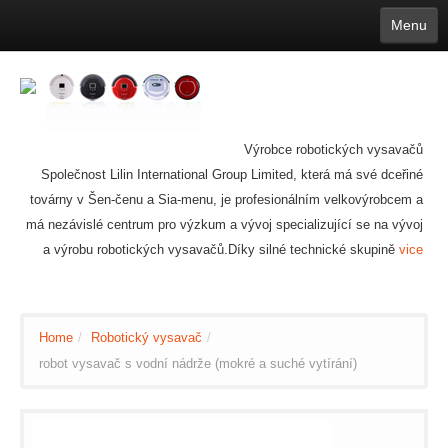
Menu
English
繁體中文
Español
русский
Қазақша
Français
Deutsch
Português
日本語
한국어
Nederlands
belgischen
čeština
عربي
Ελληνικά
עברית
Latvijas
Slovenija
Magyar
Lietuva
Dansk
Polski
Svenska
Italiano
ไทย
Výrobce robotických vysavačů
Suomi
Hrvatski
Română
Mongolian
bāṅlā
Norsk
Türkçe
Společnost Lilin International Group Limited, která má své dceřiné
Ўзбек тили
india
Tiếng Việt
íslenska
Estonia
Bulgarian
továrny v Šen-čenu a Sia-menu, je profesionálním velkovýrobcem a
Ukrainian
Slovenčina
má nezávislé centrum pro výzkum a vývoj specializující se na vývoj
a výrobu robotických vysavačů.Díky silné technické skupině
vice
Home
/
Robotický vysavač
/
robot vysavač s vodní nádrže (mokré a suché vytírání)