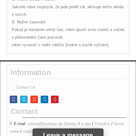
Jakmile robot rozpozná, že jede podél zdi, aktivuje režim úklidu
v rozích.
D. Režim časování
Pokud je nastaven určitý čas, robot opustí svou stanici a začne
v plánovaném čase pracovat.
robot vysavač s vodní nádrže (mokré a suché vytírání)
Information
Contact Us
Contact
E-mail:
admin@liectroux.de
Domácí
/
o nás
/
Produkty
/
demo
videa
/
napište nám
/
Leave a message