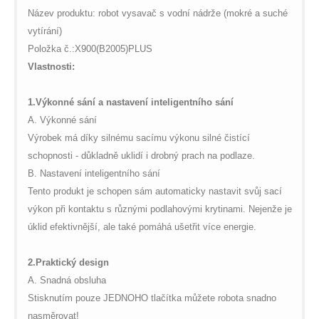
global.com/includes/templates/theme100/templates/tpl_product_in
/web/m.liectroux-
Název produktu: robot vysavač s vodní nádrže (mokré a suché
on line
35
global.com/includes/templates/theme100/templates/tpl_product_in
vytírání)
on line
42
Položka č.:
X900(B2005)PLUS
Vlastnosti:
1.
Výkonné sání a nastavení inteligentního sání
A. Výkonné sání
Výrobek má díky silnému sacímu výkonu silné čistící
schopnosti - důkladně uklidí i drobný prach na podlaze.
B. Nastavení inteligentního sání
Tento produkt je schopen sám automaticky nastavit svůj sací
výkon při kontaktu s různými podlahovými krytinami. Nejenže je
úklid efektivnější, ale také pomáhá ušetřit více energie.
2.
Praktický design
A. Snadná obsluha
Stisknutím pouze JEDNOHO tlačítka můžete robota snadno
nasměrovat!