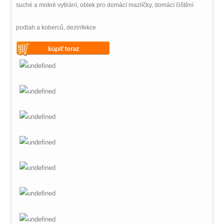
suché a mokré vytírání, oblek pro domácí mazlíčky, domácí čištění
podlah a koberců, dezinfekce
Warning
: Undefined variable
$vii_buy_now_text in
/web/m.liectroux-
global.com/includes/templates/theme100/templates/tpl_product_in
on line
42