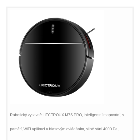
Robotický vysavač LIECTROUX M7S PRO, inteligentní mapování, s
pamětí, WiFi aplikací a hlasovým ovládáním, silné sání 4000 Pa,