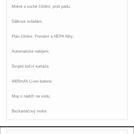
Mokré a suché čištění; proti pádu;
Dálkové ovládání;
Plán čištění; Primární a HEPA filtry;
Automatické nabíjení;
Dvojité boční kartáče;
4400mAh Li-ion baterie;
Mop s nádrží na vodu;
Bezkartáčový motor