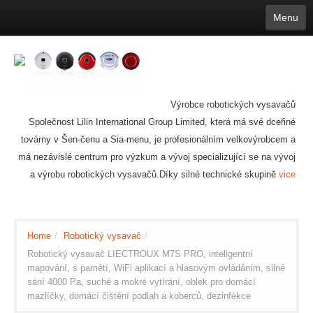
Menu
English
繁體中文
Español
русский
Қазақша
Français
Deutsch
Português
日本語
한국어
Nederlands
belgischen
čeština
عربي
Ελληνικά
עברית
Latvijas
Slovenija
Magyar
Lietuva
Dansk
Polski
Svenska
Italiano
ไทย
Výrobce robotických vysavačů
Suomi
Hrvatski
Română
Mongolian
bāṅlā
Norsk
Türkçe
Společnost Lilin International Group Limited, která má své dceřiné
Ўзбек тили
india
Tiếng Việt
továrny v Šen-čenu a Sia-menu, je profesionálním velkovýrobcem a
íslenska
Estonia
Bulgarian
má nezávislé centrum pro výzkum a vývoj specializující se na vývoj
Ukrainian
Slovenčina
a výrobu robotických vysavačů.Díky silné technické skupině
vice
Home
/
Robotický vysavač
/
Robotický vysavač LIECTROUX M7S PRO, inteligentní
mapování, s pamětí, WiFi aplikací a hlasovým ovládáním, silné
sání 4000 Pa, suché a mokré vytírání, oblek pro domácí
mazlíčky, domácí čištění podlah a koberců, dezinfekce