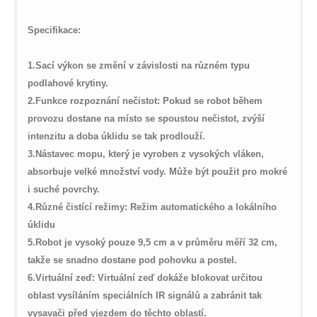
on line
35
global.com/includes/templates/theme100/templates/tpl_product_in
on line
42
Specifikace:
1.
Sací výkon se změní v závislosti na různém typu
podlahové krytiny.
2.
Funkce rozpoznání nečistot: Pokud se robot během
provozu dostane na místo se spoustou nečistot, zvýší
intenzitu a doba úklidu se tak prodlouží.
3.
Nástavec mopu, který je vyroben z vysokých vláken,
absorbuje velké množství vody. Může být použit pro mokré
i suché povrchy.
4.
Různé čistící režimy: Režim automatického a lokálního
úklidu
5.
Robot je vysoký pouze 9,5 cm a v průměru měří 32 cm,
takže se snadno dostane pod pohovku a postel.
6.
Virtuální zeď: Virtuální zeď dokáže blokovat určitou
oblast vysíláním speciálních IR signálů a zabránit tak
vysavači před vjezdem do těchto oblastí.