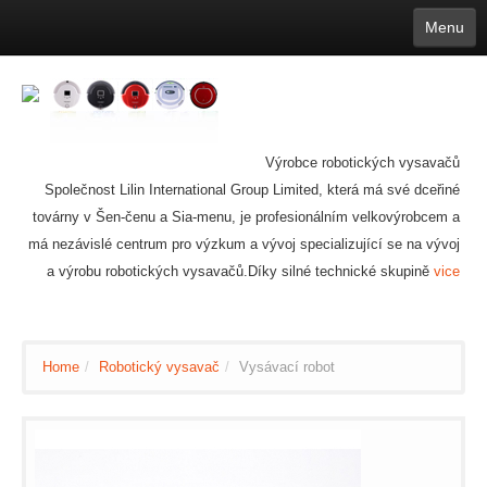
Menu
English
繁體中文
Español
русский
Қазақша
Français
Deutsch
Português
日本語
한국어
Nederlands
belgischen
čeština
عربي
Ελληνικά
עברית
Latvijas
Slovenija
Magyar
Lietuva
Dansk
Polski
Svenska
Italiano
ไทย
Výrobce robotických vysavačů
Suomi
Hrvatski
Română
Mongolian
bāṅlā
Norsk
Türkçe
Společnost Lilin International Group Limited, která má své dceřiné
Ўзбек тили
india
Tiếng Việt
íslenska
Estonia
Bulgarian
továrny v Šen-čenu a Sia-menu, je profesionálním velkovýrobcem a
Ukrainian
Slovenčina
má nezávislé centrum pro výzkum a vývoj specializující se na vývoj
a výrobu robotických vysavačů.Díky silné technické skupině
vice
Home
/
Robotický vysavač
/
Vysávací robot