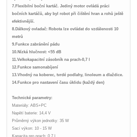
7.
Flexibilní boční kartáč. Jediný motor ovládá práci
bočních kartáčů, aby byl robot při čištění hran a rohů ještě
efektivnější.
8.
Dálkový ovladač: Robota lze ovládat do vzdálenosti 10
metrů
9.
Funkce zabránění pádu
10.
Nízká hlučnost: <55 dB
11.
Velkokapacitní zásobník na prach-0,7 l
12.
Funkce samonabíjení
13.
Vhodný na koberec, tvrdé podlahy, linoleum a dlaždice.
14.
Funkce pro nastavení času úklidu (každý den)
Technické parametry:
Materiály: ABS+PC
Napětí baterie: 14,4 V
Průměrný výkon jednotky: 35 W
Sací výkon: 10 - 15 W
Kapacita pro prach: 0,7 l