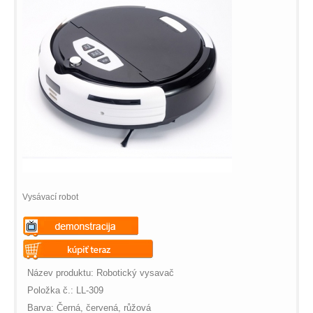
Vysávací robot
Warning
: Undefined variable
$vii_demo_video_text in
Warning
: Undefined variable
Název produktu: Robotický vysavač
/web/m.liectroux-
$vii_buy_now_text in
Položka č.: LL-309
global.com/includes/templates/theme100/templates/tpl_product_in
/web/m.liectroux-
Barva: Černá, červená, růžová